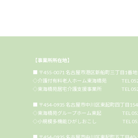
【事業所所在地】
■ 〒455-0071 名古屋市港区新船町三丁目1番地
◇介護付有料老人ホーム東海橋苑 TEL 052-659-2
◇東海橋苑居宅介護支援事業所 TEL 052-659-1
■ 〒454-0935 名古屋市中川区東起町四丁目154
◇東海橋苑グループホーム東起 TEL 052-381-6
◇小規模多機能ひがしおこし TEL 052-355-60
■ 〒454-0935 名古屋市中川区東起町五丁目40-