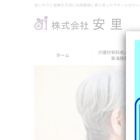
コ
ナ
思いやりと信頼を大切に利用者様に寄り添ったサポートを行い
ン
ビ
テ
ゲ
ン
ー
ツ
シ
へ
ョ
ス
ン
介護付有料老人ホー
ホーム
キ
に
東海橋苑
ッ
移
プ
動