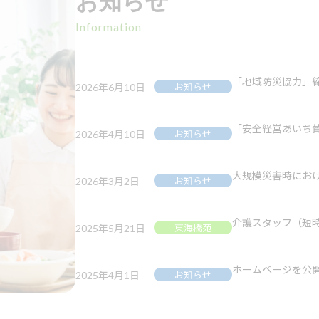
お知らせ
Information
「地域防災協力」
2026年6月10日
お知らせ
「安全経営あいち
2026年4月10日
お知らせ
大規模災害時にお
2026年3月2日
お知らせ
介護スタッフ（短
2025年5月21日
東海橋苑
ホームページを公
2025年4月1日
お知らせ